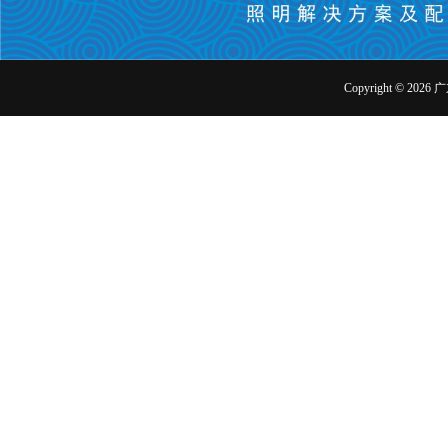
Copyright ©