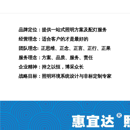
品牌定位：提供一站式照明方案及配灯服务
经营理念：适合客户的才是最好的
团队理念: 正思维
、
正念、正言、正行、正果
服务理念：方案、品质、服务、责任
企业精神：持之以恒，博采众长
战略目标：照明环境系统设计与非标定制专家